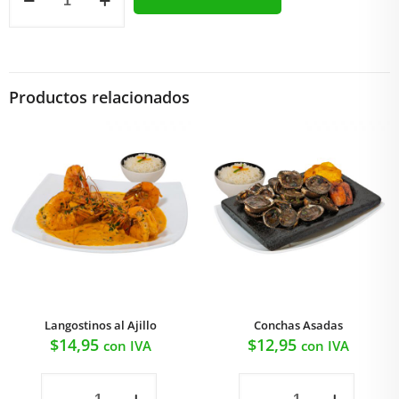
Ajillo
cantidad
Productos relacionados
Langostinos al Ajillo
Conchas Asadas
$
14,95
$
12,95
con IVA
con IVA
Langostinos
Conchas
al
Asadas