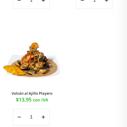
Ajillo
cantidad
cantidad
Volcán al Ajillo Playero
$
13,95
con IVA
Volcán
al
Ajillo
Playero