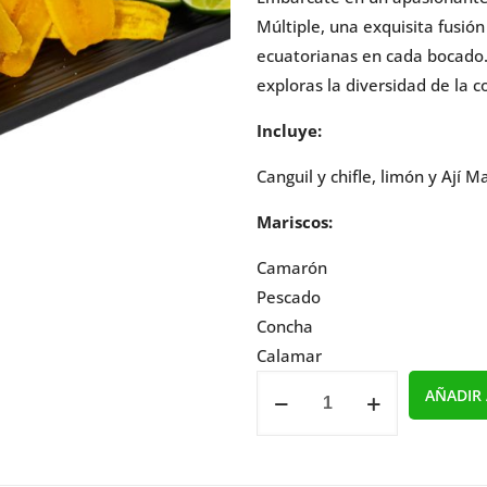
Múltiple, una exquisita fusió
ecuatorianas en cada bocado.
exploras la diversidad de la c
Incluye:
Canguil y chifle, limón y Ají 
Mariscos:
Camarón
Pescado
Concha
Calamar
Ceviche
AÑADIR 
Múltiple
cantidad