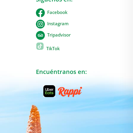
Facebook
Instagram
Tripadvisor
TikTok
Encuéntranos en: