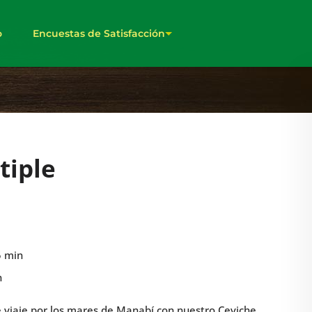
o
Encuestas de Satisfacción
tiple
5 min
n
viaje por los mares de Manabí con nuestro Ceviche