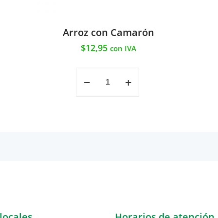
Arroz con Camarón
$
12,95
con IVA
Arroz
con
Camarón
cantidad
locales
Horarios de atención