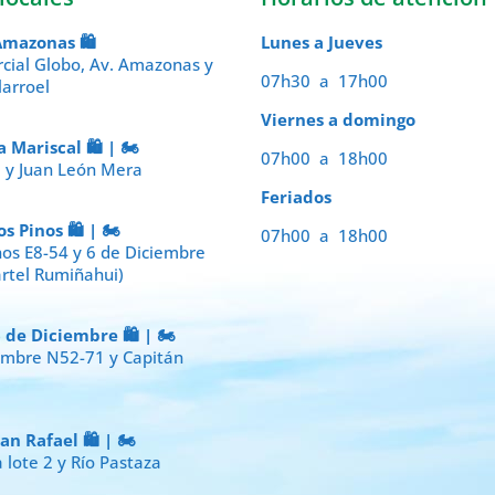
mazonas 🛍️
Lunes a Jueves
cial Globo, Av. Amazonas y
07h30 a 17h00
larroel
Viernes a domingo
Mariscal 🛍️ | 🏍️
07h00 a 18h00
7 y Juan León Mera
Feriados
 Pinos 🛍️ | 🏍️
07h00 a 18h00
nos E8-54 y 6 de Diciembre
artel Rumiñahui)
de Diciembre 🛍️ | 🏍️
iembre N52-71 y Capitán
 Rafael 🛍️ | 🏍️
 lote 2 y Río Pastaza