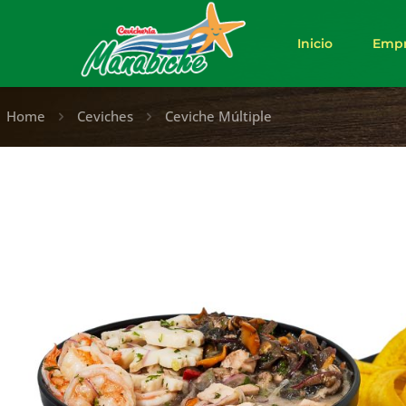
Inicio
Empr
Home
Ceviches
Ceviche Múltiple