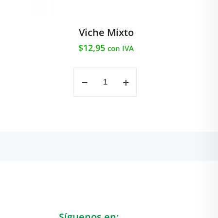
Viche Mixto
$
12,95
con IVA
Viche
Mixto
cantidad
Síguenos en: