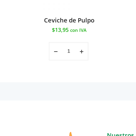
Ceviche de Pulpo
$
13,95
con IVA
Ceviche
de
Pulpo
cantidad
Nuestros 