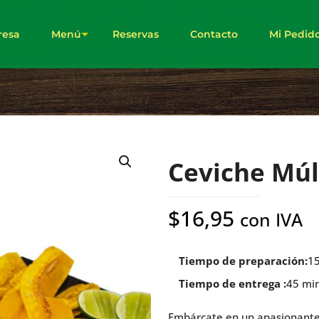
esa
Menú
Reservas
Contacto
Mi Pedid
Ceviche Múl
$
16,95
con IVA
Tiempo de preparación:
1
Tiempo de entrega :
45 mi
Embárcate en un apasionante 