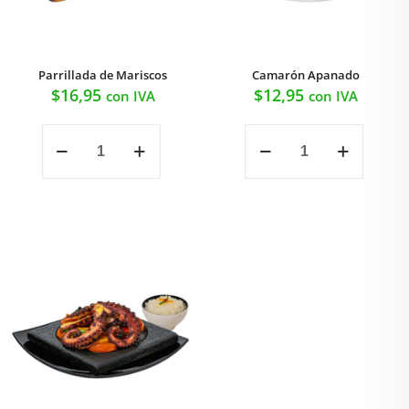
Parrillada de Mariscos
Camarón Apanado
$
16,95
$
12,95
con IVA
con IVA
Parrillada
Camarón
de
Apanado
Mariscos
cantidad
cantidad