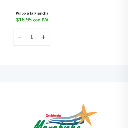
Pulpo a la Plancha
$
16,95
con IVA
Pulpo
a
la
Plancha
cantidad