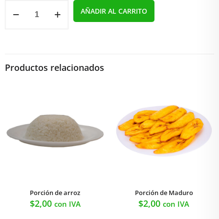
Porción
AÑADIR AL CARRITO
de
Patacones
cantidad
Productos relacionados
Porción de arroz
Porción de Maduro
$
2,00
$
2,00
con IVA
con IVA