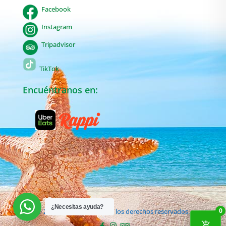
Facebook
Instagram
Tripadvisor
TikTok
Encuéntranos en:
¿Necesitas ayuda?
0
© 2019 Manabiche. Todos los derechos reservados.