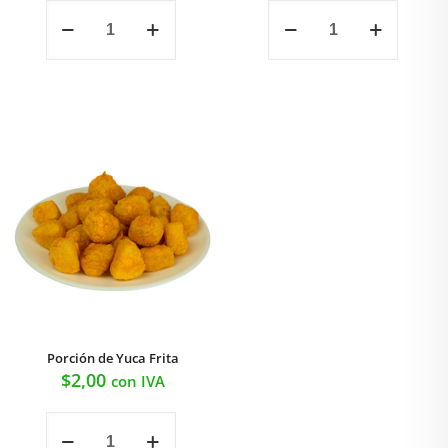
Porción
Porción
de
de
arroz
Maduro
cantidad
cantidad
Porción de Yuca Frita
$
2,00
con IVA
Porción
de