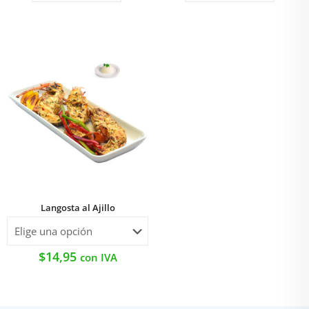
Playero
cantidad
cantidad
Langosta al Ajillo
$
14,95
con IVA
Este
producto
tiene