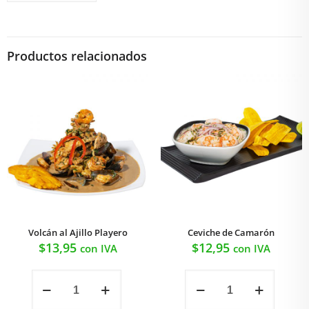
Productos relacionados
Volcán al Ajillo Playero
Ceviche de Camarón
$
13,95
$
12,95
con IVA
con IVA
Volcán
Ceviche
al
de
Ajillo
Camarón