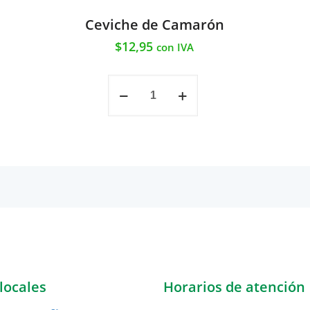
Ceviche de Camarón
$
12,95
con IVA
Ceviche
de
Camarón
cantidad
locales
Horarios de atención