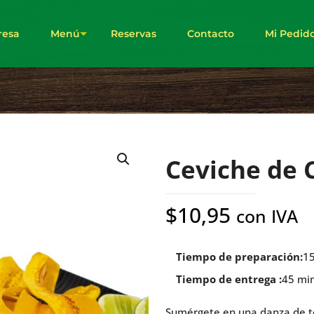
esa
Menú
Reservas
Contacto
Mi Pedid
Ceviche de 
$
10,95
con IVA
Tiempo de preparación:
1
Tiempo de entrega :
45 mi
Sumérgete en una danza de t