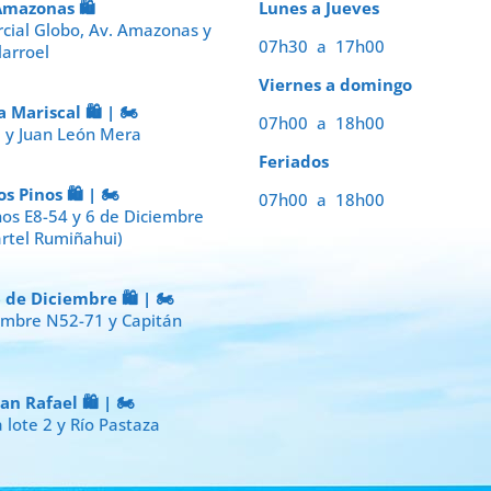
mazonas 🛍️
Lunes a Jueves
cial Globo, Av. Amazonas y
07h30 a 17h00
larroel
Viernes a domingo
Mariscal 🛍️ | 🏍️
07h00 a 18h00
7 y Juan León Mera
Feriados
 Pinos 🛍️ | 🏍️
07h00 a 18h00
nos E8-54 y 6 de Diciembre
artel Rumiñahui)
de Diciembre 🛍️ | 🏍️
iembre N52-71 y Capitán
 Rafael 🛍️ | 🏍️
 lote 2 y Río Pastaza