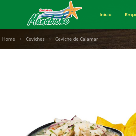
Inicio
Empr
Home
Ceviches
Ceviche de Calamar