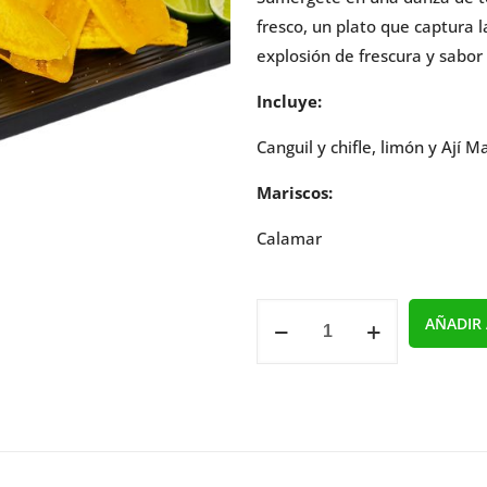
fresco, un plato que captura
explosión de frescura y sabor
Incluye:
Canguil y chifle, limón y Ají 
Mariscos:
Calamar
Ceviche
AÑADIR 
de
Calamar
cantidad