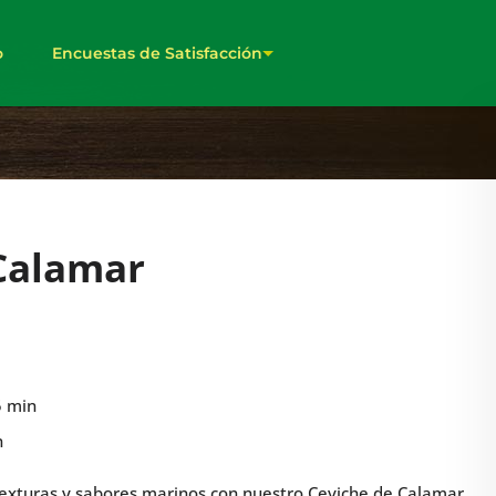
o
Encuestas de Satisfacción
Calamar
5 min
n
exturas y sabores marinos con nuestro Ceviche de Calamar