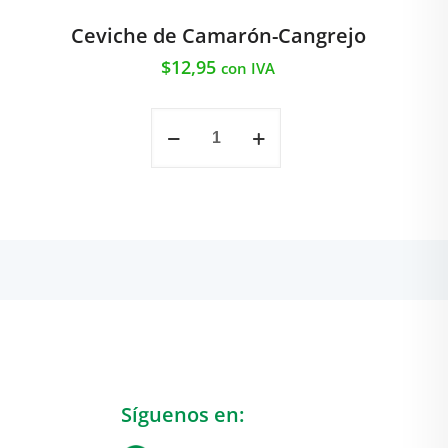
Ceviche de Camarón-Cangrejo
$
12,95
con IVA
Ceviche
de
Camarón-
Cangrejo
cantidad
Síguenos en: