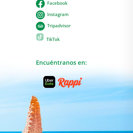
Facebook
Instagram
Tripadvisor
TikTok
Encuéntranos en: