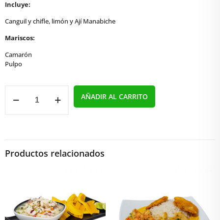
Incluye:
Canguil y chifle, limón y Ají Manabiche
Mariscos:
Camarón
Pulpo
Ceviche
AÑADIR AL CARRITO
de
Camarón
-
Pulpo
cantidad
Productos relacionados