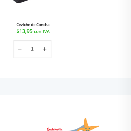
Ceviche de Concha
$
13,95
con IVA
Ceviche
de
Concha
cantidad