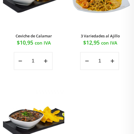
Ceviche de Calamar
3 Variedades al Ajillo
$
10,95
$
12,95
con IVA
con IVA
Ceviche
3
de
Variedades
Calamar
al
cantidad
Ajillo
cantidad