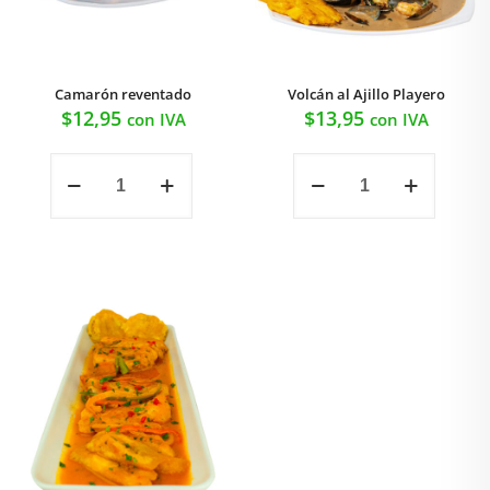
Camarón reventado
Volcán al Ajillo Playero
$
12,95
$
13,95
con IVA
con IVA
Camarón
Volcán
reventado
al
cantidad
Ajillo
Playero
cantidad