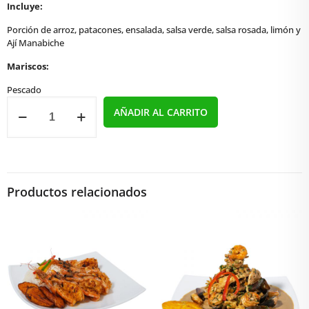
Incluye:
Porción de arroz, patacones, ensalada, salsa verde, salsa rosada, limón y
Ají Manabiche
Mariscos:
Pescado
Filete
AÑADIR AL CARRITO
a
la
Plancha
cantidad
Productos relacionados