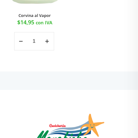
Corvina al Vapor
$
14,95
con IVA
Corvina
al
Vapor
cantidad