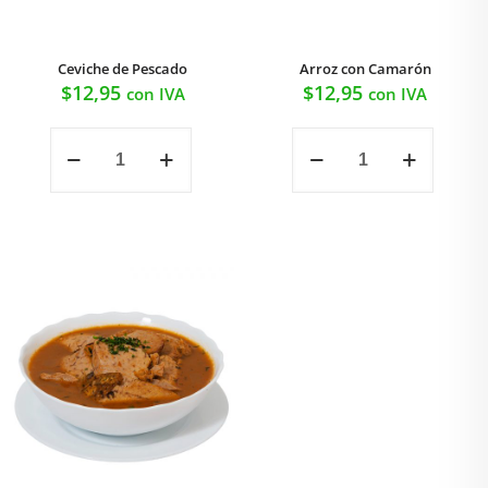
Ceviche de Pescado
Arroz con Camarón
$
12,95
$
12,95
con IVA
con IVA
Ceviche
Arroz
de
con
Pescado
Camarón
cantidad
cantidad